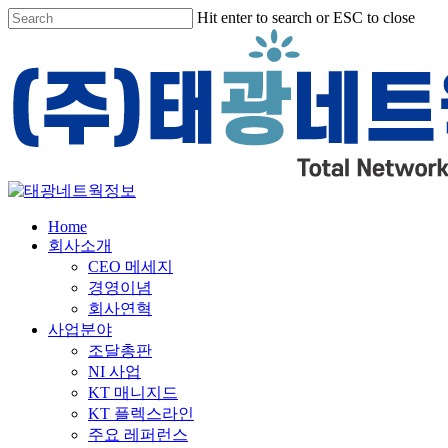
Skip
Hit enter to search or ESC to close
to
Close
main
Search
content
Menu
Home
회사소개
CEO 메세지
경영이념
회사연혁
사업분야
조달총판
NI 사업
KT 매니지드
KT 플렉스라인
주요 레퍼런스